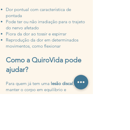
Dor pontual com característica de
pontada
Pode ter ou não irradiação para o trajeto
do nervo afetado
Piora da dor ao tossir e espirrar
Reprodução da dor em determinados
movimentos, como flexionar
Como a QuiroVida pode
ajudar?
Para quem já tem uma
lesão discal
,
manter o corpo em equilíbrio e
funcionando corretamente ajuda a
evitar
crises de dor
, permitindo que as
estruturas trabalhem em harmonia e
reduzindo desconfortos associados à
condição.