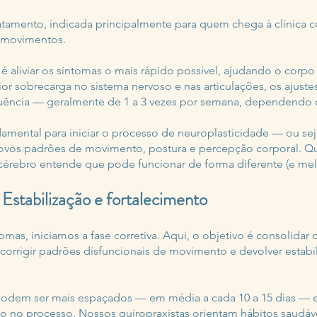
 tratamento, indicada principalmente para quem chega à clínica
e movimentos.
aliviar os sintomas o mais rápido possível, ajudando o corpo 
r sobrecarga no sistema nervoso e nas articulações, os ajuste
quência — geralmente de 1 a 3 vezes por semana, dependendo 
mental para iniciar o processo de neuroplasticidade — ou seja
novos padrões de movimento, postura e percepção corporal. Q
 cérebro entende que pode funcionar de forma diferente (e mel
 Estabilização e fortalecimento
mas, iniciamos a fase corretiva. Aqui, o objetivo é consolidar
é corrigir padrões disfuncionais de movimento e devolver estabi
 podem ser mais espaçados — em média a cada 10 a 15 dias — e 
vo no processo. Nossos quiropraxistas orientam hábitos saudáv