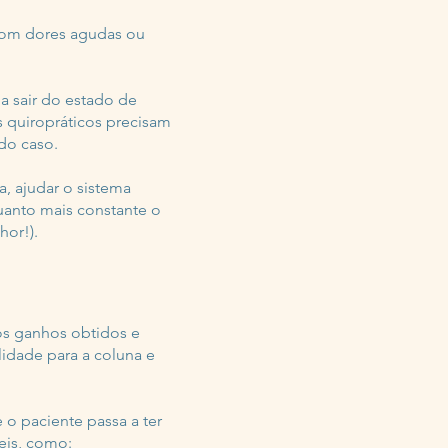
 com dores agudas ou
a sair do estado de
s quiropráticos precisam
do caso.
, ajudar o sistema
uanto mais constante o
hor!).
 os ganhos obtidos e
lidade para a coluna e
o paciente passa a ter
eis, como: