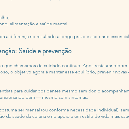
alho;
ono, alimentação e saúde mental.
a a diferença no resultado a longo prazo e são parte essencia
enção: Saúde e prevenção
 o que chamamos de cuidado contínuo. Após restaurar o bom
oso, o objetivo agora é manter esse equilíbrio, prevenir novas
ntista para cuidar dos dentes mesmo sem dor, o acompanham
o funcionando bem — mesmo sem sintomas.
a costuma ser mensal (ou conforme necessidade individual), s
o da saúde da coluna e no apoio a um estilo de vida mais saud