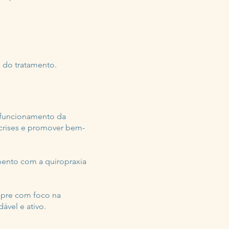
l do tratamento.
 funcionamento da
 crises e promover bem-
ento com a quiropraxia
empre com foco na
ável e ativo.