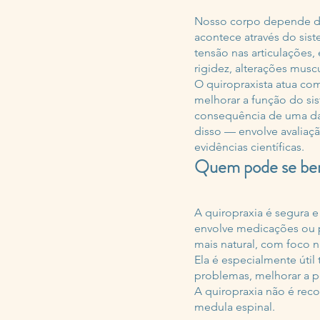
Nosso corpo depende da
acontece através do sis
tensão nas articulações,
rigidez, alterações mus
O quiropraxista atua com
melhorar a função do si
consequência de uma das 
disso — envolve avalia
evidências científicas.
Quem pode se bene
A quiropraxia é segura e
envolve medicações ou p
mais natural, com foco 
Ela é especialmente úti
problemas, melhorar a p
A quiropraxia não é rec
medula espinal.