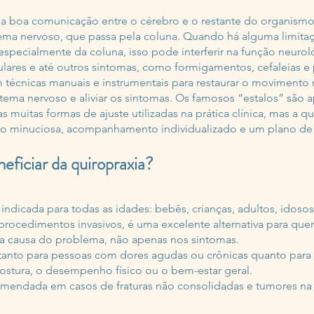
 boa comunicação entre o cérebro e o restante do organismo
tema nervoso, que passa pela coluna. Quando há alguma limit
 especialmente da coluna, isso pode interferir na função neurol
culares e até outros sintomas, como formigamentos, cefaleias e
 técnicas manuais e instrumentais para restaurar o movimento 
stema nervoso e aliviar os sintomas. Os famosos “estalos” são
muitas formas de ajuste utilizadas na prática clínica, mas a qu
ção minuciosa, acompanhamento individualizado e um plano d
ficiar da quiropraxia?
 indicada para todas as idades: bebês, crianças, adultos, idoso
rocedimentos invasivos, é uma excelente alternativa para q
na causa do problema, não apenas nos sintomas.
l tanto para pessoas com dores agudas ou crônicas quanto para
ostura, o desempenho físico ou o bem-estar geral.
omendada em casos de fraturas não consolidadas e tumores na 