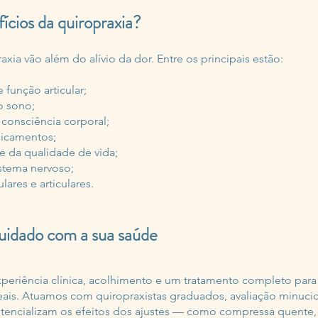
ícios da quiropraxia?
xia vão além do alívio da dor. Entre os principais estão:
função articular;
o sono;
consciência corporal;
icamentos;
 da qualidade de vida;
stema nervoso;
res e articulares.
uidado com a sua saúde
periência clínica, acolhimento e um tratamento completo par
eais. Atuamos com quiropraxistas graduados, avaliação minucio
encializam os efeitos dos ajustes — como compressa quente, 