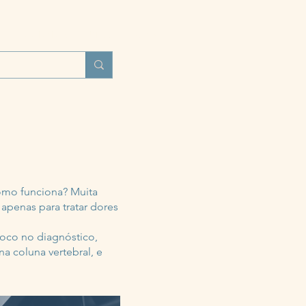
UNIDADES
BLOG
MAIS
como funciona? Muita
apenas para tratar dores
foco no diagnóstico,
a coluna vertebral, e