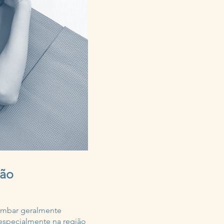
ção
lombar geralmente
 especialmente na região