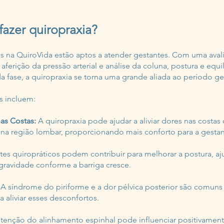
azer quiropraxia?
is na QuiroVida estão aptos a atender gestantes. Com uma ava
ferição da pressão arterial e análise da coluna, postura e equil
a fase, a quiropraxia se torna uma grande aliada ao período ge
s incluem:
nas Costas:
A quiropraxia pode ajudar a aliviar dores nas costa
 na região lombar, proporcionando mais conforto para a gestan
tes quiropráticos podem contribuir para melhorar a postura, aj
ravidade conforme a barriga cresce.
A síndrome do piriforme e a dor pélvica posterior são comuns 
a aliviar esses desconfortos.
enção do alinhamento espinhal pode influenciar positivament