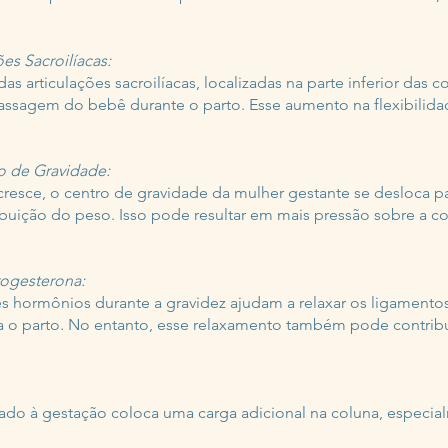
es Sacroilíacas:
s articulações sacroilíacas, localizadas na parte inferior das c
 a passagem do bebê durante o parto. Esse aumento na flexibilid
 de Gravidade:
cresce, o centro de gravidade da mulher gestante se desloca p
tribuição do peso. Isso pode resultar em mais pressão sobre a c
rogesterona:
s hormônios durante a gravidez ajudam a relaxar os ligamentos
 o parto. No entanto, esse relaxamento também pode contribui
do à gestação coloca uma carga adicional na coluna, especia