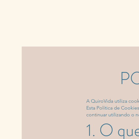
HOME
PO
A QuiroVida utiliza coo
Esta Política de Cooki
continuar utilizando o 
1. O qu