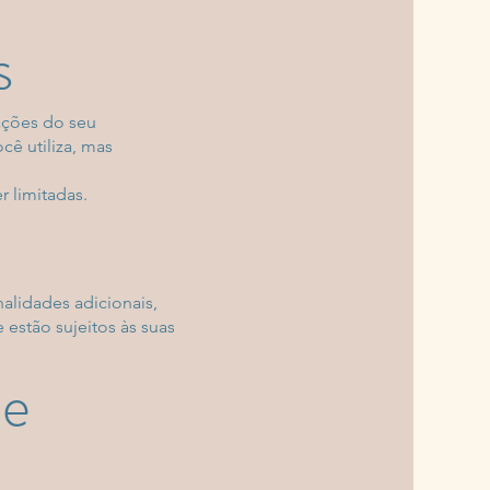
s
ações do seu
ê utiliza, mas
 limitadas.
nalidades adicionais,
estão sujeitos às suas
de