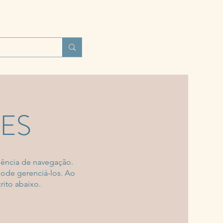
UNIDADES
BLOG
MAIS
IES
iência de navegação.
pode gerenciá-los. Ao
rito abaixo.