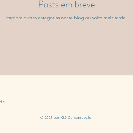
Posts em breve
Explore outras categorias neste blog ou volte mais tarde.
ade
© 2025 por Xk9 Comunicação.